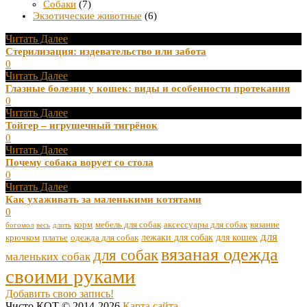
Собаки
(7)
Экзотические животные
(6)
Читать Далее
Стерилизация: издевательство или забота
0
Читать Далее
Глазные болезни у кошек: виды и особенности протекания
0
Читать Далее
Тойгер – игрушечный тигрёнок
0
Читать Далее
Почему собака ворует со стола
0
Читать Далее
Как ухаживать за маленькими котятами
0
корм
мебель для собак
аксессуары для собак
вязание
богомол
весь
длить
для
лежаки для собак
для кошек
крючком
платье
одежда для собак
вязаная одежда
для собак
маленьких собак
своими руками
Добавить свою запись!
Чисто КОТ © 2014-2026
Карта сайта