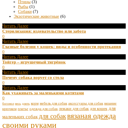
Птицы
(3)
Рыбы
(1)
Собаки
(7)
Экзотические животные
(6)
Читать Далее
Стерилизация: издевательство или забота
0
Читать Далее
Глазные болезни у кошек: виды и особенности протекания
0
Читать Далее
Тойгер – игрушечный тигрёнок
0
Читать Далее
Почему собака ворует со стола
0
Читать Далее
Как ухаживать за маленькими котятами
0
корм
мебель для собак
аксессуары для собак
вязание
богомол
весь
длить
для
лежаки для собак
для кошек
крючком
платье
одежда для собак
вязаная одежда
для собак
маленьких собак
своими руками