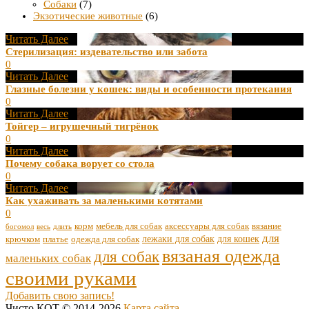
Собаки
(7)
Экзотические животные
(6)
Читать Далее
Стерилизация: издевательство или забота
0
Читать Далее
Глазные болезни у кошек: виды и особенности протекания
0
Читать Далее
Тойгер – игрушечный тигрёнок
0
Читать Далее
Почему собака ворует со стола
0
Читать Далее
Как ухаживать за маленькими котятами
0
корм
мебель для собак
аксессуары для собак
вязание
богомол
весь
длить
для
лежаки для собак
для кошек
крючком
платье
одежда для собак
вязаная одежда
для собак
маленьких собак
своими руками
Добавить свою запись!
Чисто КОТ © 2014-2026
Карта сайта