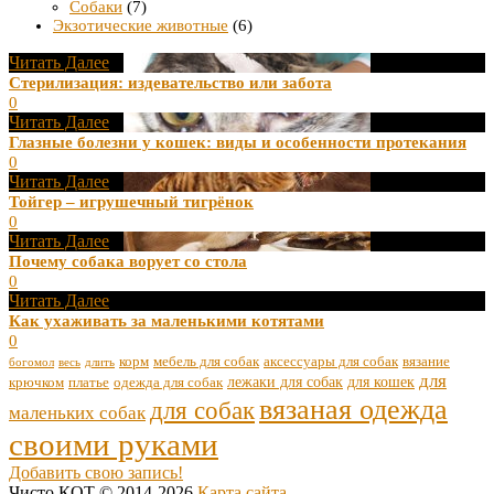
Собаки
(7)
Экзотические животные
(6)
Читать Далее
Стерилизация: издевательство или забота
0
Читать Далее
Глазные болезни у кошек: виды и особенности протекания
0
Читать Далее
Тойгер – игрушечный тигрёнок
0
Читать Далее
Почему собака ворует со стола
0
Читать Далее
Как ухаживать за маленькими котятами
0
корм
мебель для собак
аксессуары для собак
вязание
богомол
весь
длить
для
лежаки для собак
для кошек
крючком
платье
одежда для собак
вязаная одежда
для собак
маленьких собак
своими руками
Добавить свою запись!
Чисто КОТ © 2014-2026
Карта сайта