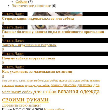
Собаки
(7)
Экзотические животные
(6)
Читать Далее
Стерилизация: издевательство или забота
0
Читать Далее
Глазные болезни у кошек: виды и особенности протекания
0
Читать Далее
Тойгер – игрушечный тигрёнок
0
Читать Далее
Почему собака ворует со стола
0
Читать Далее
Как ухаживать за маленькими котятами
0
корм
мебель для собак
аксессуары для собак
вязание
богомол
весь
длить
для
лежаки для собак
для кошек
крючком
платье
одежда для собак
вязаная одежда
для собак
маленьких собак
своими руками
Добавить свою запись!
Чисто КОТ © 2014-2026
Карта сайта