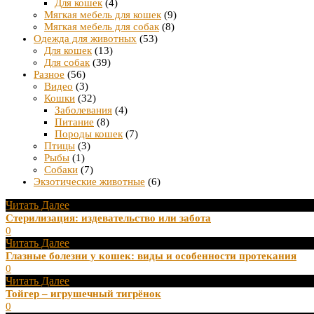
Для кошек
(4)
Мягкая мебель для кошек
(9)
Мягкая мебель для собак
(8)
Одежда для животных
(53)
Для кошек
(13)
Для собак
(39)
Разное
(56)
Видео
(3)
Кошки
(32)
Заболевания
(4)
Питание
(8)
Породы кошек
(7)
Птицы
(3)
Рыбы
(1)
Собаки
(7)
Экзотические животные
(6)
Читать Далее
Стерилизация: издевательство или забота
0
Читать Далее
Глазные болезни у кошек: виды и особенности протекания
0
Читать Далее
Тойгер – игрушечный тигрёнок
0