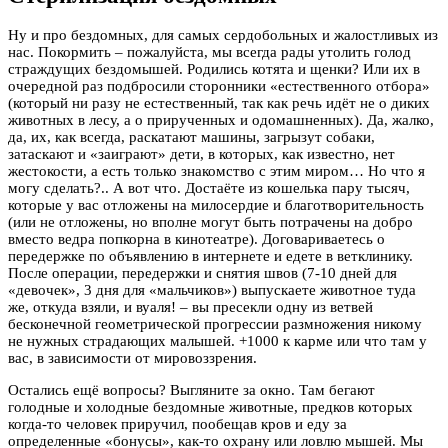
Ну и про бездомных, для самых сердобольных и жалостливых из
нас. Покормить – пожалуйста, мы всегда рады утолить голод
страждущих бездомышей. Родились котята и щенки? Или их в
очередной раз подбросили сторонники «естественного отбора»
(который ни разу не естественный, так как речь идёт не о диких
животных в лесу, а о прирученных и одомашненных). Да, жалко,
да, их, как всегда, раскатают машины, загрызут собаки,
затаскают и «заиграют» дети, в которых, как известно, нет
жестокости, а есть только знакомство с этим миром… Но что я
могу сделать?.. А вот что. Достаёте из кошелька пару тысяч,
которые у вас отложены на милосердие и благотворительность
(или не отложены, но вполне могут быть потрачены на добро
вместо ведра попкорна в кинотеатре). Договариваетесь о
передержке по объявлению в интернете и едете в ветклинику.
После операции, передержки и снятия швов (7-10 дней для
«девочек», 3 дня для «мальчиков») выпускаете животное туда
же, откуда взяли, и вуаля! – вы пресекли одну из ветвей
бесконечной геометрической прогрессии размножения никому
не нужных страдающих малышей. +1000 к карме или что там у
вас, в зависимости от мировоззрения.
Остались ещё вопросы? Выгляните за окно. Там бегают
голодные и холодные бездомные животные, предков которых
когда-то человек приручил, пообещав кров и еду за
определенные «бонусы», как-то охрану или ловлю мышей. Мы