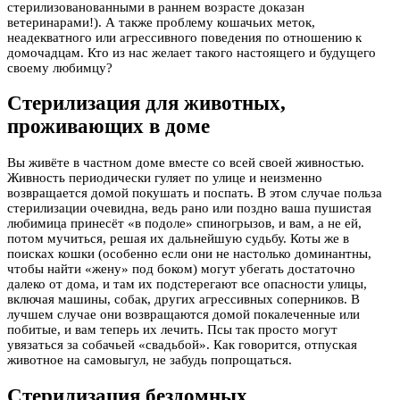
стерилизованованными в раннем возрасте доказан
ветеринарами!). А также проблему кошачьих меток,
неадекватного или агрессивного поведения по отношению к
домочадцам. Кто из нас желает такого настоящего и будущего
своему любимцу?
Стерилизация для животных,
проживающих в доме
Вы живёте в частном доме вместе со всей своей живностью.
Живность периодически гуляет по улице и неизменно
возвращается домой покушать и поспать. В этом случае польза
стерилизации очевидна, ведь рано или поздно ваша пушистая
любимица принесёт «в подоле» спиногрызов, и вам, а не ей,
потом мучиться, решая их дальнейшую судьбу. Коты же в
поисках кошки (особенно если они не настолько доминантны,
чтобы найти «жену» под боком) могут убегать достаточно
далеко от дома, и там их подстерегают все опасности улицы,
включая машины, собак, других агрессивных соперников. В
лучшем случае они возвращаются домой покалеченные или
побитые, и вам теперь их лечить. Псы так просто могут
увязаться за собачьей «свадьбой». Как говорится, отпуская
животное на самовыгул, не забудь попрощаться.
Стерилизация бездомных