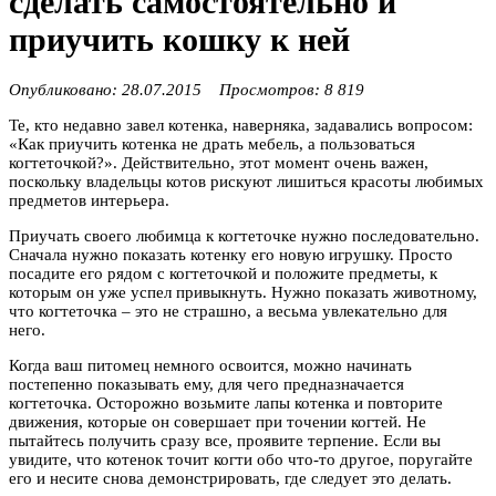
сделать самостоятельно и
приучить кошку к ней
Опубликовано: 28.07.2015 Просмотров: 8 819
Те, кто недавно завел котенка, наверняка, задавались вопросом:
«Как приучить котенка не драть мебель, а пользоваться
когтеточкой?». Действительно, этот момент очень важен,
поскольку владельцы котов рискуют лишиться красоты любимых
предметов интерьера.
Приучать своего любимца к когтеточке нужно последовательно.
Сначала нужно показать котенку его новую игрушку. Просто
посадите его рядом с когтеточкой и положите предметы, к
которым он уже успел привыкнуть. Нужно показать животному,
что когтеточка – это не страшно, а весьма увлекательно для
него.
Когда ваш питомец немного освоится, можно начинать
постепенно показывать ему, для чего предназначается
когтеточка. Осторожно возьмите лапы котенка и повторите
движения, которые он совершает при точении когтей. Не
пытайтесь получить сразу все, проявите терпение. Если вы
увидите, что котенок точит когти обо что-то другое, поругайте
его и несите снова демонстрировать, где следует это делать.