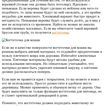
предназначенные для точения когтей, то воспользуйтесь
веревкой (только она должна быть потолще). Идеально –
пеньковая. Если веревка будет сделана из нейлона или чего-то
подобного, то лапы кошки будут по ней скользить, а это крайне
неудобно для животного. Хлопковый вариант быстро придет в
негодность. Пеньковая веревка будет служить долго, да и вид у
нее не испортится со временем. Найти ее можно во многих
хозяйственных магазинах. Если вы обмотаете такой веревкой
брусок или трубу, то получится
когтеточка
.
Если же в качестве поверхности когтеточки для кошки вы
решили выбрать мягкий материал, то отдавайте предпочтение в
пользу плетеного ковра или дорожки. Избегайте клееночных
основ. Плетеные материалы будут весьма удобны для
использования питомцем. Но обязательно учитывайте, что
материал должен быть укреплен изнанкой наружу, а плетение
должно располагаться поперек.
Если вам не нравится идея с покрытием, то вы можете и вовсе
его не использовать. Просто разместите в удобном месте
деревяшку. Можно применить и обычную ветку от дерева. Она
будет выполнять не только функции когтеточки для питомца, но
и станет оригинальной декорацией в доме.
Помните, что когтеточка должна подходить животному по