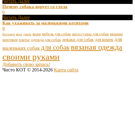
Читать Далее
Почему собака ворует со стола
0
Читать Далее
Как ухаживать за маленькими котятами
0
корм
мебель для собак
аксессуары для собак
вязание
богомол
весь
длить
для
лежаки для собак
для кошек
крючком
платье
одежда для собак
вязаная одежда
для собак
маленьких собак
своими руками
Добавить свою запись!
Чисто КОТ © 2014-2026
Карта сайта