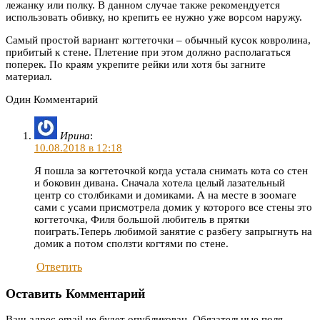
лежанку или полку. В данном случае также рекомендуется
использовать обивку, но крепить ее нужно уже ворсом наружу.
Самый простой вариант когтеточки – обычный кусок ковролина,
прибитый к стене. Плетение при этом должно располагаться
поперек. По краям укрепите рейки или хотя бы загните
материал.
Один Комментарий
Ирина
:
10.08.2018 в 12:18
Я пошла за когтеточкой когда устала снимать кота со стен
и боковин дивана. Сначала хотела целый лазательный
центр со столбиками и домиками. А на месте в зоомаге
сами с усами присмотрела домик у которого все стены это
когтеточка, Филя большой любитель в прятки
поиграть.Теперь любимой занятие с разбегу запрыгнуть на
домик а потом сползти когтями по стене.
Ответить
Оставить Комментарий
Ваш адрес email не будет опубликован.
Обязательные поля