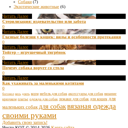
Собаки
(7)
Экзотические животные
(6)
Читать Далее
Стерилизация: издевательство или забота
0
Читать Далее
Глазные болезни у кошек: виды и особенности протекания
0
Читать Далее
Тойгер – игрушечный тигрёнок
0
Читать Далее
Почему собака ворует со стола
0
Читать Далее
Как ухаживать за маленькими котятами
0
корм
мебель для собак
аксессуары для собак
вязание
богомол
весь
длить
для
лежаки для собак
для кошек
крючком
платье
одежда для собак
вязаная одежда
для собак
маленьких собак
своими руками
Добавить свою запись!
Чисто КОТ © 2014-2026
Карта сайта