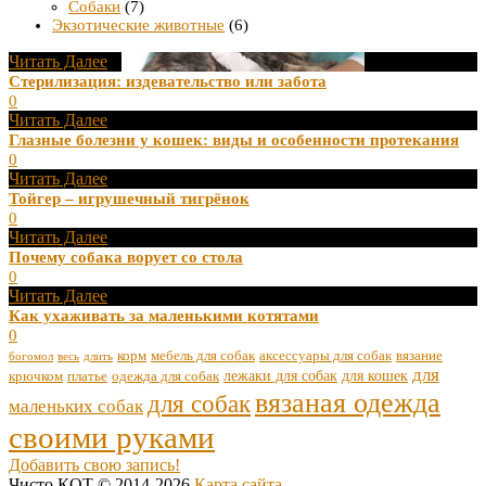
Собаки
(7)
Экзотические животные
(6)
Читать Далее
Стерилизация: издевательство или забота
0
Читать Далее
Глазные болезни у кошек: виды и особенности протекания
0
Читать Далее
Тойгер – игрушечный тигрёнок
0
Читать Далее
Почему собака ворует со стола
0
Читать Далее
Как ухаживать за маленькими котятами
0
корм
мебель для собак
аксессуары для собак
вязание
богомол
весь
длить
для
лежаки для собак
для кошек
крючком
платье
одежда для собак
вязаная одежда
для собак
маленьких собак
своими руками
Добавить свою запись!
Чисто КОТ © 2014-2026
Карта сайта