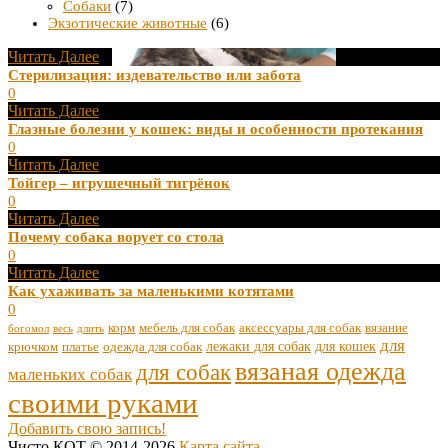
Собаки
(7)
Экзотические животные
(6)
Читать Далее
Стерилизация: издевательство или забота
0
Читать Далее
Глазные болезни у кошек: виды и особенности протекания
0
Читать Далее
Тойгер – игрушечный тигрёнок
0
Читать Далее
Почему собака ворует со стола
0
Читать Далее
Как ухаживать за маленькими котятами
0
корм
мебель для собак
аксессуары для собак
вязание
богомол
весь
длить
для
лежаки для собак
для кошек
крючком
платье
одежда для собак
вязаная одежда
для собак
маленьких собак
своими руками
Добавить свою запись!
Чисто КОТ © 2014-2026
Карта сайта