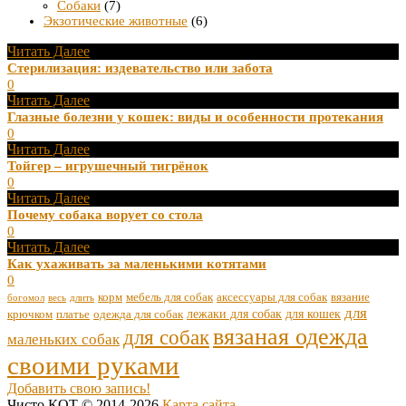
Собаки
(7)
Экзотические животные
(6)
Читать Далее
Стерилизация: издевательство или забота
0
Читать Далее
Глазные болезни у кошек: виды и особенности протекания
0
Читать Далее
Тойгер – игрушечный тигрёнок
0
Читать Далее
Почему собака ворует со стола
0
Читать Далее
Как ухаживать за маленькими котятами
0
корм
мебель для собак
аксессуары для собак
вязание
богомол
весь
длить
для
лежаки для собак
для кошек
крючком
платье
одежда для собак
вязаная одежда
для собак
маленьких собак
своими руками
Добавить свою запись!
Чисто КОТ © 2014-2026
Карта сайта