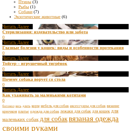
Птицы
(3)
Рыбы
(1)
Собаки
(7)
Экзотические животные
(6)
Читать Далее
Стерилизация: издевательство или забота
0
Читать Далее
Глазные болезни у кошек: виды и особенности протекания
0
Читать Далее
Тойгер – игрушечный тигрёнок
0
Читать Далее
Почему собака ворует со стола
0
Читать Далее
Как ухаживать за маленькими котятами
0
корм
мебель для собак
аксессуары для собак
вязание
богомол
весь
длить
для
лежаки для собак
для кошек
крючком
платье
одежда для собак
вязаная одежда
для собак
маленьких собак
своими руками