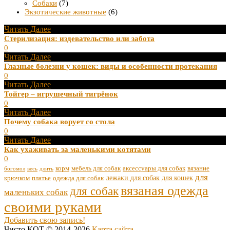
Собаки
(7)
Экзотические животные
(6)
Читать Далее
Стерилизация: издевательство или забота
0
Читать Далее
Глазные болезни у кошек: виды и особенности протекания
0
Читать Далее
Тойгер – игрушечный тигрёнок
0
Читать Далее
Почему собака ворует со стола
0
Читать Далее
Как ухаживать за маленькими котятами
0
корм
мебель для собак
аксессуары для собак
вязание
богомол
весь
длить
для
лежаки для собак
для кошек
крючком
платье
одежда для собак
вязаная одежда
для собак
маленьких собак
своими руками
Добавить свою запись!
Чисто КОТ © 2014-2026
Карта сайта