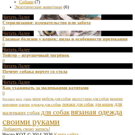
Собаки
(7)
Экзотические животные
(6)
Читать Далее
Стерилизация: издевательство или забота
0
Читать Далее
Глазные болезни у кошек: виды и особенности протекания
0
Читать Далее
Тойгер – игрушечный тигрёнок
0
Читать Далее
Почему собака ворует со стола
0
Читать Далее
Как ухаживать за маленькими котятами
0
корм
мебель для собак
аксессуары для собак
вязание
богомол
весь
длить
для
лежаки для собак
для кошек
крючком
платье
одежда для собак
вязаная одежда
для собак
маленьких собак
своими руками
Добавить свою запись!
Чисто КОТ © 2014-2026
Карта сайта