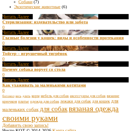
Собаки
(7)
Экзотические животные
(6)
Читать Далее
Стерилизация: издевательство или забота
0
Читать Далее
Глазные болезни у кошек: виды и особенности протекания
0
Читать Далее
Тойгер – игрушечный тигрёнок
0
Читать Далее
Почему собака ворует со стола
0
Читать Далее
Как ухаживать за маленькими котятами
0
корм
мебель для собак
аксессуары для собак
вязание
богомол
весь
длить
для
лежаки для собак
для кошек
крючком
платье
одежда для собак
вязаная одежда
для собак
маленьких собак
своими руками
Добавить свою запись!
Чисто КОТ © 2014-2026
Карта сайта