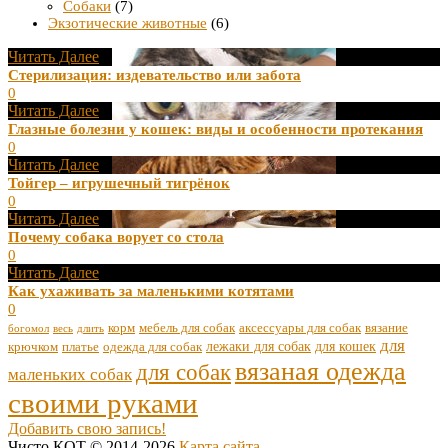
Собаки
(7)
Экзотические животные
(6)
Читать Далее
Стерилизация: издевательство или забота
0
Читать Далее
Глазные болезни у кошек: виды и особенности протекания
0
Читать Далее
Тойгер – игрушечный тигрёнок
0
Читать Далее
Почему собака ворует со стола
0
Читать Далее
Как ухаживать за маленькими котятами
0
корм
мебель для собак
аксессуары для собак
вязание
богомол
весь
длить
для
лежаки для собак
для кошек
крючком
платье
одежда для собак
вязаная одежда
для собак
маленьких собак
своими руками
Добавить свою запись!
Чисто КОТ © 2014-2026
Карта сайта