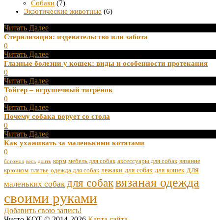
Собаки
(7)
Экзотические животные
(6)
Читать Далее
Стерилизация: издевательство или забота
0
Читать Далее
Глазные болезни у кошек: виды и особенности протекания
0
Читать Далее
Тойгер – игрушечный тигрёнок
0
Читать Далее
Почему собака ворует со стола
0
Читать Далее
Как ухаживать за маленькими котятами
0
корм
мебель для собак
аксессуары для собак
вязание
богомол
весь
длить
для
лежаки для собак
для кошек
крючком
платье
одежда для собак
вязаная одежда
для собак
маленьких собак
своими руками
Добавить свою запись!
Чисто КОТ © 2014-2026
Карта сайта