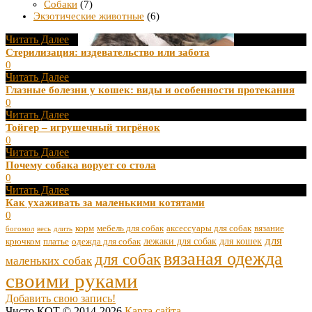
Собаки
(7)
Экзотические животные
(6)
Читать Далее
Стерилизация: издевательство или забота
0
Читать Далее
Глазные болезни у кошек: виды и особенности протекания
0
Читать Далее
Тойгер – игрушечный тигрёнок
0
Читать Далее
Почему собака ворует со стола
0
Читать Далее
Как ухаживать за маленькими котятами
0
корм
мебель для собак
аксессуары для собак
вязание
богомол
весь
длить
для
лежаки для собак
для кошек
крючком
платье
одежда для собак
вязаная одежда
для собак
маленьких собак
своими руками
Добавить свою запись!
Чисто КОТ © 2014-2026
Карта сайта