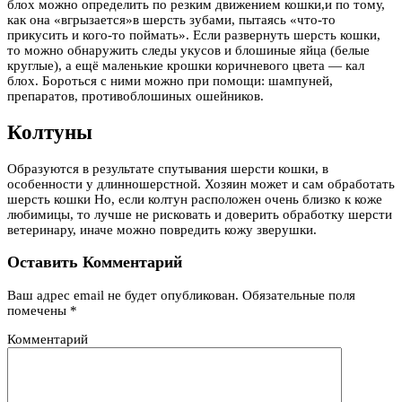
блох можно определить по резким движением кошки,и по тому,
как она «вгрызается»в шерсть зубами, пытаясь «что-то
прикусить и кого-то поймать». Если развернуть шерсть кошки,
то можно обнаружить следы укусов и блошиные яйца (белые
круглые), а ещё маленькие крошки коричневого цвета — кал
блох. Бороться с ними можно при помощи: шампуней,
препаратов, противоблошиных ошейников.
Колтуны
Образуются в результате спутывания шерсти кошки, в
особенности у длинношерстной. Хозяин может и сам обработать
шерсть кошки Но, если колтун расположен очень близко к коже
любимицы, то лучше не рисковать и доверить обработку шерсти
ветеринару, иначе можно повредить кожу зверушки.
Оставить Комментарий
Ваш адрес email не будет опубликован.
Обязательные поля
помечены
*
Комментарий