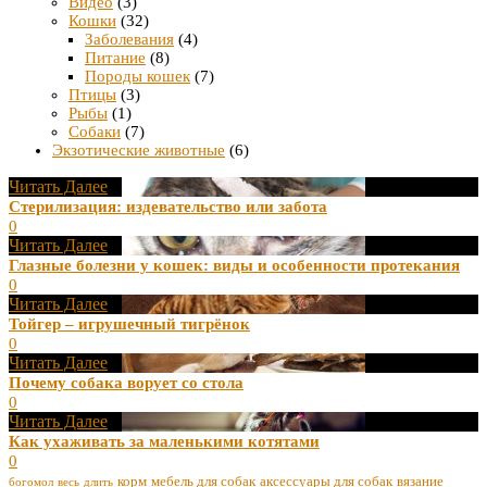
Видео
(3)
Кошки
(32)
Заболевания
(4)
Питание
(8)
Породы кошек
(7)
Птицы
(3)
Рыбы
(1)
Собаки
(7)
Экзотические животные
(6)
Читать Далее
Стерилизация: издевательство или забота
0
Читать Далее
Глазные болезни у кошек: виды и особенности протекания
0
Читать Далее
Тойгер – игрушечный тигрёнок
0
Читать Далее
Почему собака ворует со стола
0
Читать Далее
Как ухаживать за маленькими котятами
0
корм
мебель для собак
аксессуары для собак
вязание
богомол
весь
длить