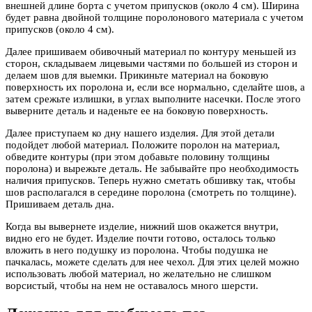
внешней длине борта с учетом припусков (около 4 см). Ширина
будет равна двойной толщине поролонового материала с учетом
припусков (около 4 см).
Далее пришиваем обивочный материал по контуру меньшей из
сторон, складываем лицевыми частями по большей из сторон и
делаем шов для выемки. Прикиньте материал на боковую
поверхность их поролона и, если все нормально, сделайте шов, а
затем срежьте излишки, в углах выполните насечки. После этого
выверните деталь и наденьте ее на боковую поверхность.
Далее приступаем ко дну нашего изделия. Для этой детали
подойдет любой материал. Положите поролон на материал,
обведите контуры (при этом добавьте половину толщины
поролона) и вырежьте деталь. Не забывайте про необходимость
наличия припусков. Теперь нужно сметать обшивку так, чтобы
шов располагался в середине поролона (смотреть по толщине).
Пришиваем деталь дна.
Когда вы вывернете изделие, нижний шов окажется внутри,
видно его не будет. Изделие почти готово, осталось только
вложить в него подушку из поролона. Чтобы подушка не
пачкалась, можете сделать для нее чехол. Для этих целей можно
использовать любой материал, но желательно не слишком
ворсистый, чтобы на нем не оставалось много шерсти.