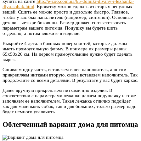
купить на сайте
http://e-zoo.com.ua/65-domiki-divany-i-lezhanki-
dlya-sobak.html
. Кроватку можно сделать из старых ненужных
вещей. Сшить ее можно просто и довольно быстро. Главное,
чтобы у вас был наполнитель (например, синтепон). Основные
детали – четыре боковины. Размер должен соответствовать
параметрам вашего питомца. Подушку вы будете шить
отдельно, а потом вложите в изделие.
Выкройте 4 детали боковых поверхностей, которые должны
иметь прямоугольную форму. В примере их размеры равны
65х50х20 см. На первом прямоугольнике нужно будет сделать
вырез.
Сшиваем одну часть, вставляем в нее наполнитель, а потом
прикрепляем нитками вторую, снова вставляем наполнитель. Так
продолжайте со всеми деталями. В результате у вас будет каркас.
Далее вручную прикрепляем нитками дно изделия. В
соответствии с параметрами лежанки делаем подушечку и тоже
заполняем ее наполнителем. Такая лежанка отлично подойдет
как для маленьких собак, так и для больших, только размер надо
будет немного увеличить.
Облегченный вариант дома для питомца