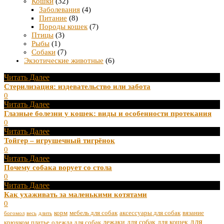
Кошки
(32)
Заболевания
(4)
Питание
(8)
Породы кошек
(7)
Птицы
(3)
Рыбы
(1)
Собаки
(7)
Экзотические животные
(6)
Читать Далее
Стерилизация: издевательство или забота
0
Читать Далее
Глазные болезни у кошек: виды и особенности протекания
0
Читать Далее
Тойгер – игрушечный тигрёнок
0
Читать Далее
Почему собака ворует со стола
0
Читать Далее
Как ухаживать за маленькими котятами
0
корм
мебель для собак
аксессуары для собак
вязание
богомол
весь
длить
для
лежаки для собак
для кошек
крючком
платье
одежда для собак