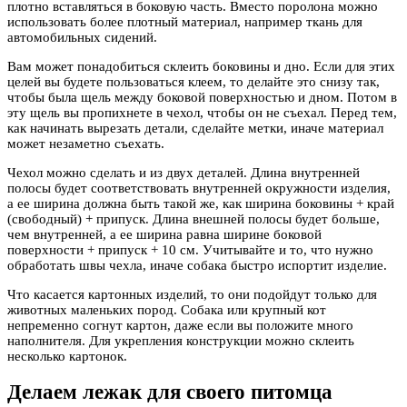
плотно вставляться в боковую часть. Вместо поролона можно
использовать более плотный материал, например ткань для
автомобильных сидений.
Вам может понадобиться склеить боковины и дно. Если для этих
целей вы будете пользоваться клеем, то делайте это снизу так,
чтобы была щель между боковой поверхностью и дном. Потом в
эту щель вы пропихнете в чехол, чтобы он не съехал. Перед тем,
как начинать вырезать детали, сделайте метки, иначе материал
может незаметно съехать.
Чехол можно сделать и из двух деталей. Длина внутренней
полосы будет соответствовать внутренней окружности изделия,
а ее ширина должна быть такой же, как ширина боковины + край
(свободный) + припуск. Длина внешней полосы будет больше,
чем внутренней, а ее ширина равна ширине боковой
поверхности + припуск + 10 см. Учитывайте и то, что нужно
обработать швы чехла, иначе собака быстро испортит изделие.
Что касается картонных изделий, то они подойдут только для
животных маленьких пород. Собака или крупный кот
непременно согнут картон, даже если вы положите много
наполнителя. Для укрепления конструкции можно склеить
несколько картонок.
Делаем лежак для своего питомца