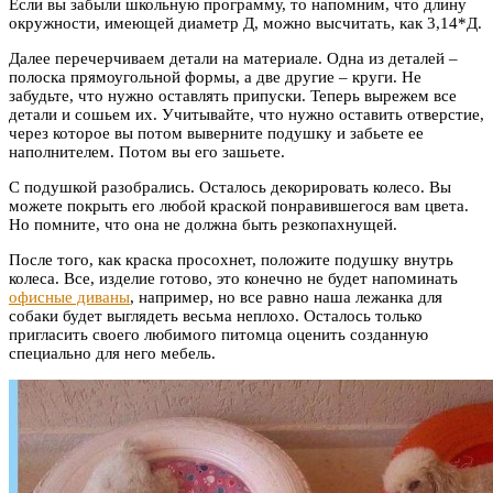
Если вы забыли школьную программу, то напомним, что длину
окружности, имеющей диаметр Д, можно высчитать, как 3,14*Д.
Далее перечерчиваем детали на материале. Одна из деталей –
полоска прямоугольной формы, а две другие – круги. Не
забудьте, что нужно оставлять припуски. Теперь вырежем все
детали и сошьем их. Учитывайте, что нужно оставить отверстие,
через которое вы потом выверните подушку и забьете ее
наполнителем. Потом вы его зашьете.
С подушкой разобрались. Осталось декорировать колесо. Вы
можете покрыть его любой краской понравившегося вам цвета.
Но помните, что она не должна быть резкопахнущей.
После того, как краска просохнет, положите подушку внутрь
колеса. Все, изделие готово, это конечно не будет напоминать
офисные диваны
, например, но все равно наша лежанка для
собаки будет выглядеть весьма неплохо. Осталось только
пригласить своего любимого питомца оценить созданную
специально для него мебель.