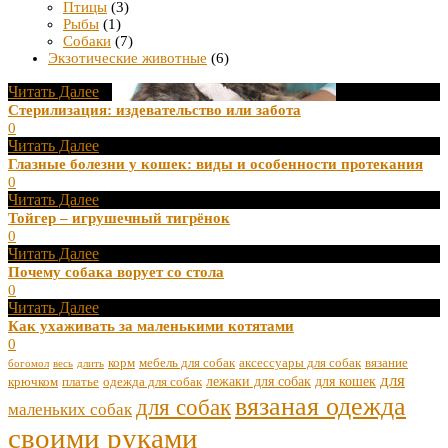
Птицы
(3)
Рыбы
(1)
Собаки
(7)
Экзотические животные
(6)
Читать Далее
Стерилизация: издевательство или забота
0
Читать Далее
Глазные болезни у кошек: виды и особенности протекания
0
Читать Далее
Тойгер – игрушечный тигрёнок
0
Читать Далее
Почему собака ворует со стола
0
Читать Далее
Как ухаживать за маленькими котятами
0
корм
мебель для собак
аксессуары для собак
вязание
богомол
весь
длить
для
лежаки для собак
для кошек
крючком
платье
одежда для собак
вязаная одежда
для собак
маленьких собак
своими руками