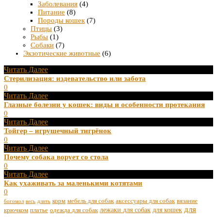
Заболевания
(4)
Питание
(8)
Породы кошек
(7)
Птицы
(3)
Рыбы
(1)
Собаки
(7)
Экзотические животные
(6)
Читать Далее
Стерилизация: издевательство или забота
0
Читать Далее
Глазные болезни у кошек: виды и особенности протекания
0
Читать Далее
Тойгер – игрушечный тигрёнок
0
Читать Далее
Почему собака ворует со стола
0
Читать Далее
Как ухаживать за маленькими котятами
0
корм
мебель для собак
аксессуары для собак
вязание
богомол
весь
длить
для
лежаки для собак
для кошек
крючком
платье
одежда для собак