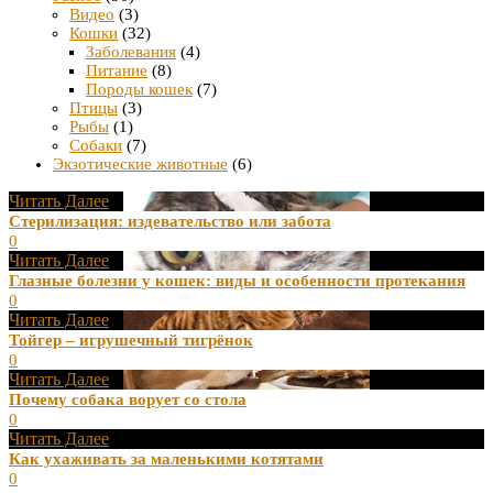
Видео
(3)
Кошки
(32)
Заболевания
(4)
Питание
(8)
Породы кошек
(7)
Птицы
(3)
Рыбы
(1)
Собаки
(7)
Экзотические животные
(6)
Читать Далее
Стерилизация: издевательство или забота
0
Читать Далее
Глазные болезни у кошек: виды и особенности протекания
0
Читать Далее
Тойгер – игрушечный тигрёнок
0
Читать Далее
Почему собака ворует со стола
0
Читать Далее
Как ухаживать за маленькими котятами
0