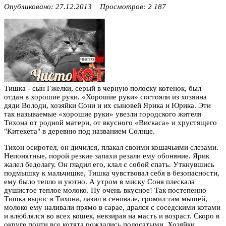
Опубликовано: 27.12.2013 Просмотров: 2 187
Тишка - сын Гжелки, серый в черную полоску котенок, был
отдан в хорошие руки. «Хорошие руки» состояли из хозяина
дяди Володи, хозяйки Сони и их сыновей Ярика и Юрика. Эти
так называемые «хорошие руки» увезли городского жителя
Тихона от родной матери, от вкусного «Вискаса» и хрустящего
"Китекета" в деревню под названием Солнце.
Тихон осиротел, он дичился, плакал своими кошачьими слезами.
Непонятные, порой резкие запахи резали ему обоняние. Ярик
жалел бедолагу. Он гладил его, клал с собой спать. Уткнувшись
подмышку к мальчишке, Тишка чувствовал себя в безопасности,
ему было тепло и уютно. А утром в миску Соня плескала
душистое теплое молоко. Ну очень вкусное! Так постепенно
Тишка вырос в Тихона, лазил в сеновале, громил там мышей,
молоко ему наливали прямо в сарае, дрался с соседскими котами
и влюблялся во всех кошек, невзирая на масть и возраст. Скоро в
округе почти все котята рождались полосатыми. Хозяйки