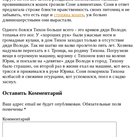
провинившихся кошек грозили Соне алиментами. Соня в ответ
предлагала строже блюсти нравственность своих питомиц и не
забывать, что есть еще и
стрижка кошек
, уж больно
длинношерстными они вырастали.
Одного боялся Тихон больше всего - это криков дяди Володи.
топанья его ног. У «хороших рук» были ужасные ноги и
громадные кулаки, в дом Тихон заходил только в отсутствие
дяди Володи. Так ни шатко ни валко пролетело пять лет. Хозяева
надумали переехать в г. Троицк, на родину Тихона. Погрузили
вещи в огромную машину, корзину с Тихоном взял на колени
Юрик, и поехали на «девятке» дяди Володи в город. Тихону
было страшно, он второй раз в жизни ехал на машине, кот весь
трясся и прижимался к руке Юрика. Соня покормила Тихона
колбасой и свежими огурцами, кот успокоился, поел и сладко
заснул.
Оставить Комментарий
Ваш адрес email не будет опубликован.
Обязательные поля
помечены
*
Комментарий