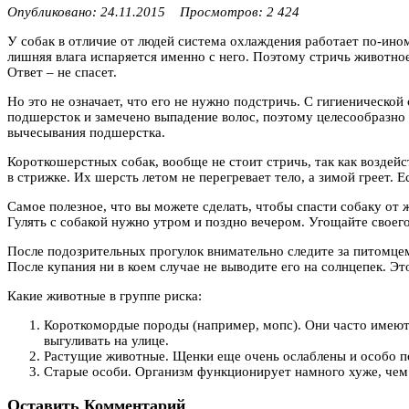
Опубликовано: 24.11.2015 Просмотров: 2 424
У собак в отличие от людей система охлаждения работает по-ином
лишняя влага испаряется именно с него. Поэтому стричь животно
Ответ – не спасет.
Но это не означает, что его не нужно подстричь. С гигиеническо
подшерсток и замечено выпадение волос, поэтому целесообразно
вычесывания подшерстка.
Короткошерстных собак, вообще не стоит стричь, так как воздей
в стрижке. Их шерсть летом не перегревает тело, а зимой греет. Е
Самое полезное, что вы можете сделать, чтобы спасти собаку от ж
Гулять с собакой нужно утром и поздно вечером. Угощайте свое
После подозрительных прогулок внимательно следите за питомцем
После купания ни в коем случае не выводите его на солнцепек. Э
Какие животные в группе риска:
Короткомордые породы (например, мопс). Они часто имеют
выгуливать на улице.
Растущие животные. Щенки еще очень ослаблены и особо 
Старые особи. Организм функционирует намного хуже, чем 
Оставить Комментарий