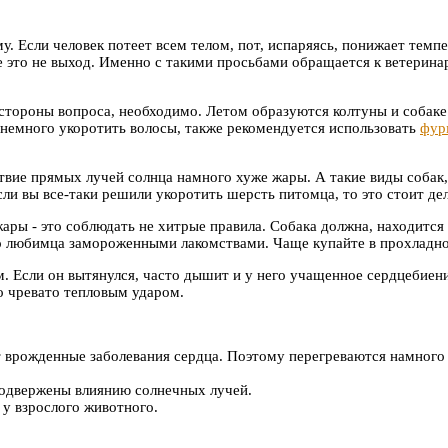
у. Если человек потеет всем телом, пот, испаряясь, понижает темп
е это не выход. Именно с такими просьбами обращается к ветерина
й стороны вопроса, необходимо. Летом образуются колтуны и собак
 немного укоротить волосы, также рекомендуется использовать
фур
ствие прямых лучей солнца намного хуже жары. А такие виды собак
сли вы все-таки решили укоротить шерсть питомца, то это стоит дел
ары - это соблюдать не хитрые правила. Собака должна, находится 
го любимца замороженными лакомствами. Чаще купайте в прохладн
. Если он вытянулся, часто дышит и у него учащенное сердцебиени
то чревато тепловым ударом.
 врожденные заболевания сердца. Поэтому перегреваются намного 
подвержены влиянию солнечных лучей.
у взрослого животного.