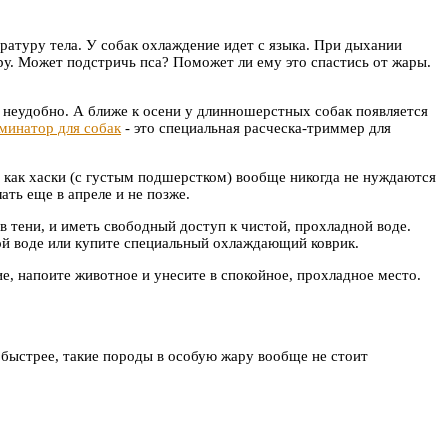
ературу тела. У собак охлаждение идет с языка. При дыхании
ру. Может подстричь пса? Поможет ли ему это спастись от жары.
е неудобно. А ближе к осени у длинношерстных собак появляется
минатор для собак
- это специальная расческа-триммер для
, как хаски (с густым подшерстком) вообще никогда не нуждаются
ать еще в апреле и не позже.
в тени, и иметь свободный доступ к чистой, прохладной воде.
ой воде или купите специальный охлаждающий коврик.
е, напоите животное и унесите в спокойное, прохладное место.
быстрее, такие породы в особую жару вообще не стоит