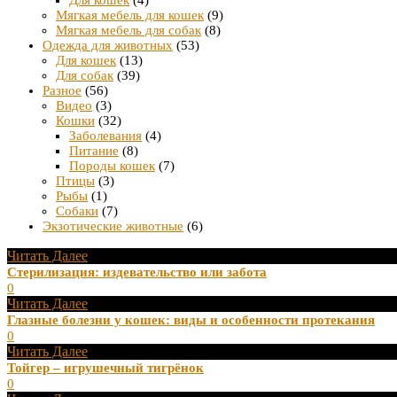
Для кошек
(4)
Мягкая мебель для кошек
(9)
Мягкая мебель для собак
(8)
Одежда для животных
(53)
Для кошек
(13)
Для собак
(39)
Разное
(56)
Видео
(3)
Кошки
(32)
Заболевания
(4)
Питание
(8)
Породы кошек
(7)
Птицы
(3)
Рыбы
(1)
Собаки
(7)
Экзотические животные
(6)
Читать Далее
Стерилизация: издевательство или забота
0
Читать Далее
Глазные болезни у кошек: виды и особенности протекания
0
Читать Далее
Тойгер – игрушечный тигрёнок
0