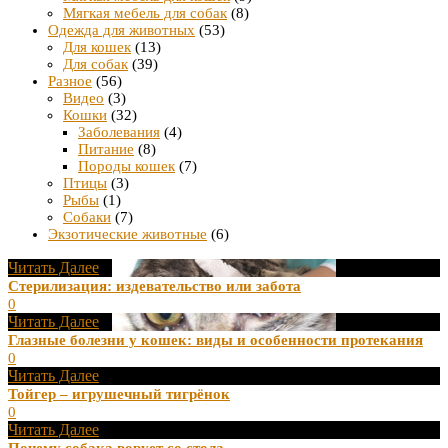
Мягкая мебель для собак
(8)
Одежда для животных
(53)
Для кошек
(13)
Для собак
(39)
Разное
(56)
Видео
(3)
Кошки
(32)
Заболевания
(4)
Питание
(8)
Породы кошек
(7)
Птицы
(3)
Рыбы
(1)
Собаки
(7)
Экзотические животные
(6)
Читать Далее
Стерилизация: издевательство или забота
0
Читать Далее
Глазные болезни у кошек: виды и особенности протекания
0
Читать Далее
Тойгер – игрушечный тигрёнок
0
Читать Далее