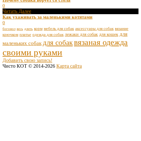
Почему собака ворует со стола
0
Читать Далее
Как ухаживать за маленькими котятами
0
корм
мебель для собак
аксессуары для собак
вязание
богомол
весь
длить
для
лежаки для собак
для кошек
крючком
платье
одежда для собак
вязаная одежда
для собак
маленьких собак
своими руками
Добавить свою запись!
Чисто КОТ © 2014-2026
Карта сайта