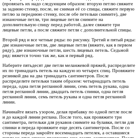
(провязать их надо следующим образом: вторую петлю свяжите
за заднюю стенку, после, не снимая её со спицы, свяжите первую
петлю за переднюю стенку, после обе петельки снимите), две
изнаночные петли, три лицевые петли снимите на
дополнительную спицу перед работой, далее свяжите три
лицевые петли, а после свяжите петли с дополнительной спицы.
Второй ряд и все четные ряды: по рисунку. Третий и пятый ряды:
две изнаночные петли, две лицевые петли (вяжите, как в первом
ряду), две изнаночные петли, шесть лицевых петель. Седьмой
ряд: вяжется точно так же, как и первый ряд.
Наберите пятьдесят две петли меланжевой пряжей, распределите
их по тринадцать петель на каждую из четырех спиц. Провяжите
резинкой два на два тринадцать сантиметров. После
распределите петельки таким образом: четырнадцать петель
переда, одна петля регланной линии, семь петель рукава, одна
петля регланной линии, двадцать петель спинки, одна петля
регланной линии, семь петель рукава и одна петля регланной
линии.
Начинайте вязать узором, делая прибавку по одной петле после
и до каждой линии реглана. После того, как провяжите три
сантиметра, петельки для рукавов снимите на булавки, петли для
спинки и переда провяжите еще десять сантиметров. После со
стороны переда закройте восемнадцать петелек, а оставшиеся